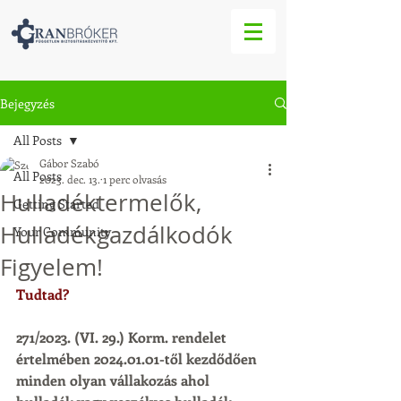
Bejegyzés
All Posts
Gábor Szabó
All Posts
2023. dec. 13.
1 perc olvasás
Hulladéktermelők,
Getting Started
Hulladékgazdálkodók
Your Community
Figyelem!
Tudtad?
271/2023. (VI. 29.) Korm. rendelet 
értelmében 2024.01.01-től kezdődően 
minden olyan vállakozás ahol 