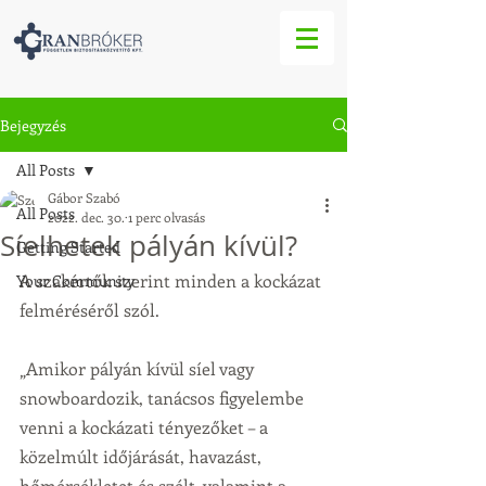
Bejegyzés
All Posts
Gábor Szabó
All Posts
2022. dec. 30.
1 perc olvasás
Síelhetek pályán kívül?
Getting Started
A szakértők szerint minden a kockázat 
Your Community
felméréséről szól.
„Amikor pályán kívül síel vagy 
snowboardozik, tanácsos figyelembe 
venni a kockázati tényezőket – a 
közelmúlt időjárását, havazást, 
hőmérsékletet és szélt, valamint a 