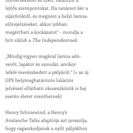
lejtős szempontokat. Ha tanácsot kér a 
síjárőröktől, és megnézi a helyi lavina-
előrejelzéseket, akkor jobban 
megértheti a kockázatot” – mondja a 
brit síklub a 
The Independentnek
 .
„Mindig vigyen magával lavina adó-
vevőt, lapátot és szondát, amikor 
lefelé merészkedett a pályáról.” (+ az új 
GPS helymeghatárózós lokációs 
jelzéssel ellátható okoseszközök is baj 
esetén életet menthetnek)
Henry Schniewind, a Henry's 
Avalanche Talks alapítója azt javasolja, 
hogy ragaszkodjanak a nyílt pályákhoz 