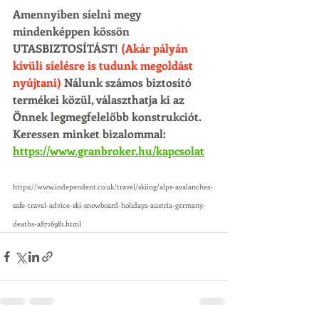
Amennyiben síelni megy 
mindenképpen kössön 
UTASBIZTOSÍTÁST! 
(Akár pályán 
kívüli síelésre is tudunk megoldást 
nyújtani) 
Nálunk számos biztosító 
termékei közül, választhatja ki az 
Önnek legmegfelelőbb konstrukciót. 
Keressen minket bizalommal: 
https://www.granbroker.hu/kapcsolat
https://www.independent.co.uk/travel/skiing/alps-avalanches-
safe-travel-advice-ski-snowboard-holidays-austria-germany-
deaths-a8716981.html