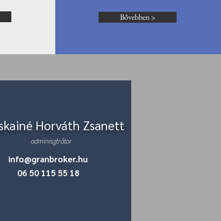
Bővebben >
skainé Horváth Zsanett
adminisztrátor
info@granbroker.hu
06 50 115 55 18