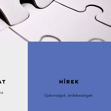
at
Hírek
ba
Újdonságok, érdekességek