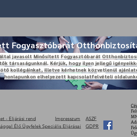
ett Fogyasztóbarát Otthonbiztosí
által javasolt Minősített Fogyasztóbarát Otthonbiztos
tők társaságunknál. Kérjük, hogy ilyen jellegű igényeikk
ötő kollégáinkat, illetve kérhetnek közvetlenül ajánlat
honlapunkon elhelyezett kapcsolatfelvételi oldalunk
Cé
Fel
MN
t - Eljárási rend
Impresszum
ASZF
Ada
ggal Élő Ügyfelek Speciális Eljárásai
GDPR
Fel
Ügy