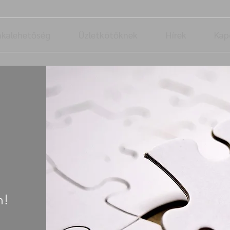
unkalehetőség
Üzletkötőknek
Hírek
Kap
n!