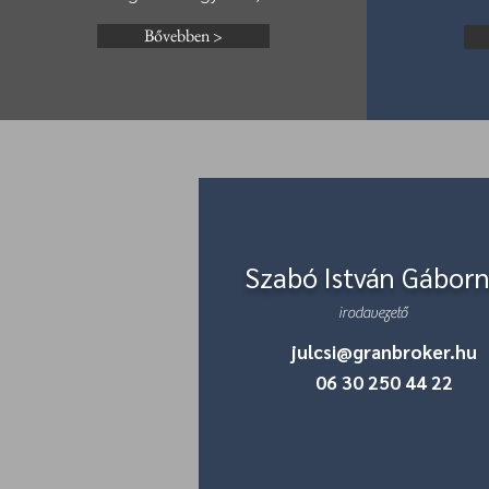
Bővebben >
Szabó István Gábor
irodavezető
julcsi@granbroker.hu
06 30 250 44 22