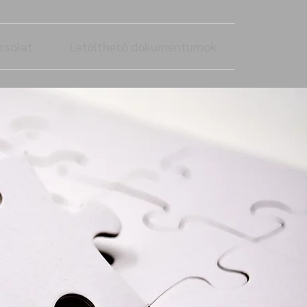
csolat
Letölthető dokumentumok