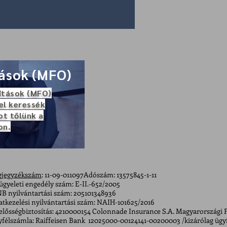
tások (MFO)
ítások (MFO)
el keressék
ot tőlünk a
on.
gjegyzékszám
: 11-09-011097Adószám: 13575845-1-11
ügyeleti engedély szám: E-II.-652/2005
B nyilvántartási szám: 205101348936
tkezelési nyilvántartási szám: NAIH-101625/2016
elősségbiztosítás: 4210000154 Colonnade Insurance S.A. Magyarországi 
félszámla: Raiffeisen Bank 12025000-00124141-00200003 /kizárólag ügyfe