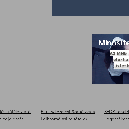
Minősít
Az MNB 
elérhe
üzletk
ési tájékoztató
Panaszkezelési Szabályzata
SFDR rendele
s bejelentés
Felhasználási feltételek
Fogyatékossá