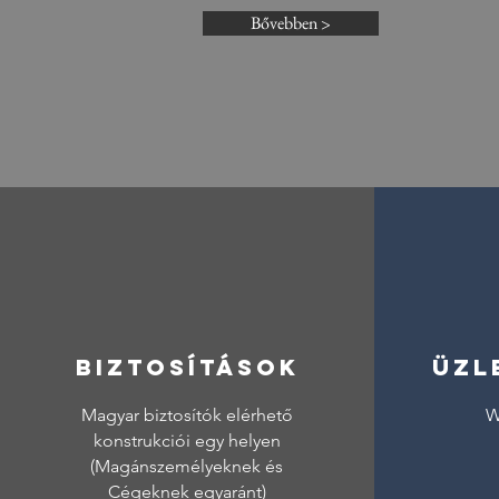
Bővebben >
Biztosítások
Üzl
Magyar biztosítók elérhető
W
konstrukciói egy helyen
(Magánszemélyeknek és
Cégeknek egyaránt)