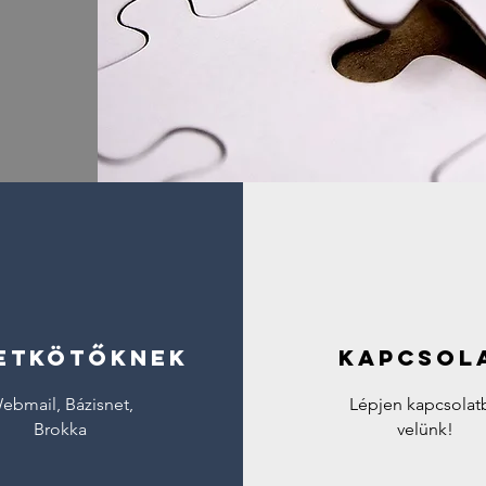
etkötőknek
Kapcsol
ebmail, Bázisnet,
Lépjen kapcsolat
Brokka
velünk!