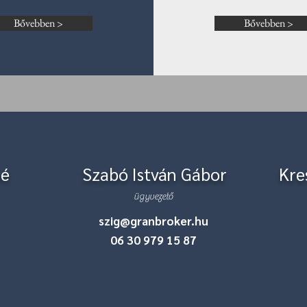
Bővebben >
Bővebben >
né
Szabó István Gábor
Kre
ügyvezető
szig@granbroker.hu
06 30 979 15 87