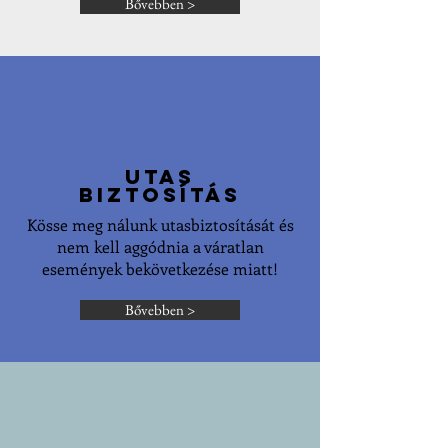
Bővebben >
utas
biztosítás
Kösse meg nálunk utasbiztosítását és
nem kell aggódnia a váratlan
események bekövetkezése miatt!
Bővebben >