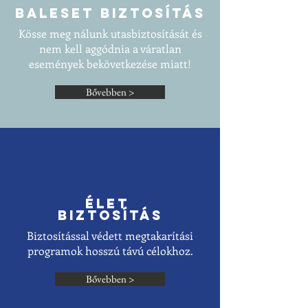
Baleset biztosítás
Kösse meg nálunk utasbiztosítását és
nem kell aggódnia a váratlan
események bekövetkezése miatt!
Bővebben >
Élet
biztosítás
Biztosítással védett megtakarítási
programok hosszú távú célokhoz.
Bővebben >