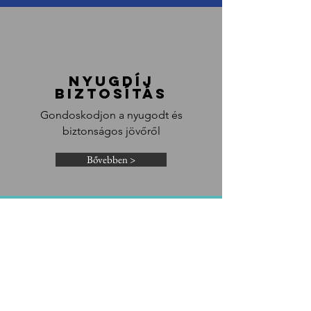
nyugdíj
biztosítás
Gondoskodjon a nyugodt és
biztonságos jövőről
Bővebben >
Egészségpénztár
biztosítás