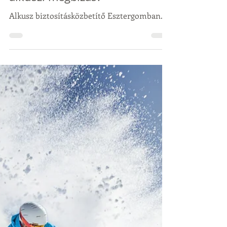
2025. febr. 25.
2 perc olvasás
Mire szolgál pontosan az
alkuszi megbízás?
Alkusz biztosításközbetítő Esztergomban.