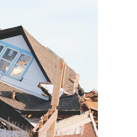
utasbiztosítás? – A
síbalesetektől a
poggyászbiztosításig
Utasbiztosítás síelés esetén is