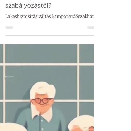
2025. febr. 12.
2 perc olvasás
Miben különbözik a 2025-ös
lakásbiztosítás váltási
kampány a korábbi
szabályozástól?
Lakásbiztosítás váltás kampányidőszakban