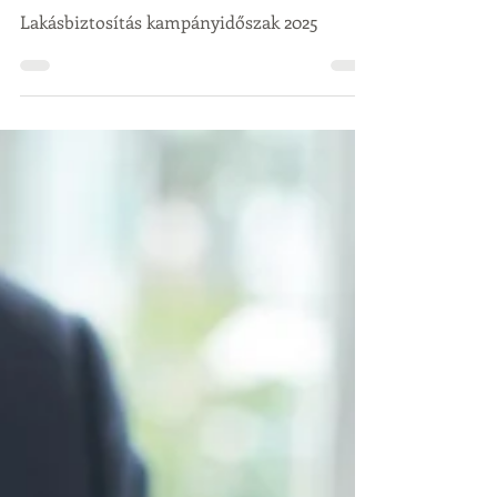
2025. márc. 20.
2 perc olvasás
Tartalom vagy ár – Ön szerint
melyik a befutó?
Lakásbiztosítás kampányidőszak 2025