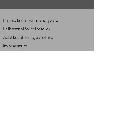
Panaszkezelési Szabályzata
Felhasználási feltételek
Adatkezelési tájékoztató
Impresszum
SFDR rendelet - Eljárási rend
ASZF
GDPR
Fogyatékossággal Élő Ügyfelek Speciális
Eljárásai
Visszaélés bejelentés
Cégjegyzékszám
: 11-09-011097Adószám:
13575845-1-11
Felügyeleti engedély szám: E-II.-652/2005