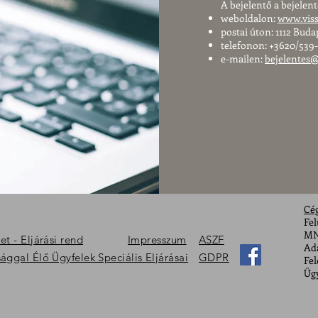
A bejelentő a bejelen
weboldalon:
www.viss
postai úton: 1112 Budap
telefonon: +3620/539
e-mailen:
bejelentes@
Cé
Fel
MN
t - Eljárási rend
Impresszum
ASZF
Ada
ggal Élő Ügyfelek Speciális Eljárásai
GDPR
Fel
Ügy