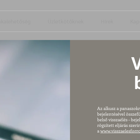
unkalehetőség
Üzletkötőknek
Hírek
Kap
V
Az alkusz a panaszokró
bejelentésével összef
belső visszaélés – bej
rögzített eljárás szer
a
www.visszaelesforr