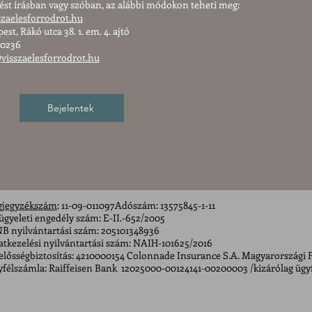
tést írásban vagy szóban, az alábbi módokon teheti meg:
zaelesforrodrot.hu
est, Rákó utca 38. 1. em. 4. ajtó
-0236
visszaelesforrodrot.hu
Bejelentek
gjegyzékszám
: 11-09-011097Adószám: 13575845-1-11
ügyeleti engedély szám: E-II.-652/2005
B nyilvántartási szám: 205101348936
tkezelési nyilvántartási szám: NAIH-101625/2016
elősségbiztosítás: 4210000154 Colonnade Insurance S.A. Magyarországi 
félszámla: Raiffeisen Bank 12025000-00124141-00200003 /kizárólag ügyfe