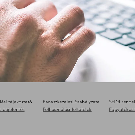
ési tájékoztató
Panaszkezelési Szabályzata
SFDR rendele
s bejelentés
Felhasználási feltételek
Fogyatékossá