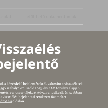
csolat
Letölthető dokumentumok
isszaélés
bejelentő
l, a közérdekű bejelentésekről, valamint a visszaélések
üggő szabályokról szóló 2023. évi XXV. törvény alapján
elentési rendszer tájékoztatóval rendelkezik és az abban
int visszaélés-bejelentési rendszert üzemeltet
odrot.hu
oldalon.