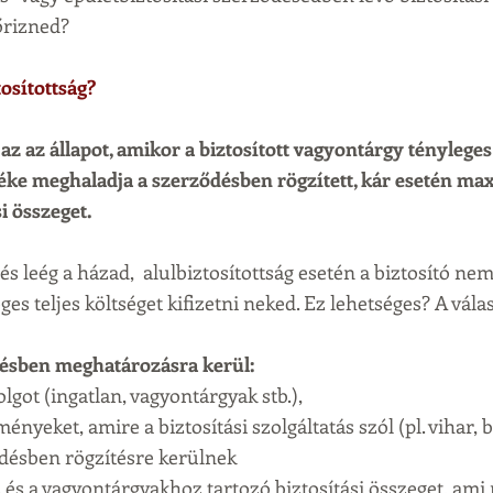
őrizned?
tosítottság?
 az az állapot, amikor a biztosított vagyontárgy tényleges 
téke meghaladja a szerződésben rögzített, kár esetén ma
i összeget.  
és leég a házad,  alulbiztosítottság esetén a biztosító nem
es teljes költséget kifizetni neked. Ez lehetséges? A vála
désben meghatározásra kerül:
lgot (ingatlan, vagyontárgyak stb.),
ményeket, amire a biztosítási szolgáltatás szól (pl. vihar, 
ződésben rögzítésre kerülnek
és a vagyontárgyakhoz tartozó biztosítási összeget, ami