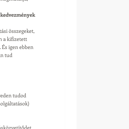
és kedvezmények 
a kifizetett 
. És igen ebben 
án tud 
yeden tudod 
olgáltatások) 
sközvetítődet 