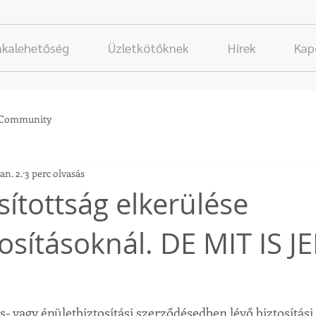
unkalehetőség
Üzletkötőknek
Hírek
Kap
 Community
an. 2.
3 perc olvasás
sítottság elkerülése
tosításoknál. DE MIT IS J
s- vagy épületbiztosítási szerződésedben lévő biztosítási