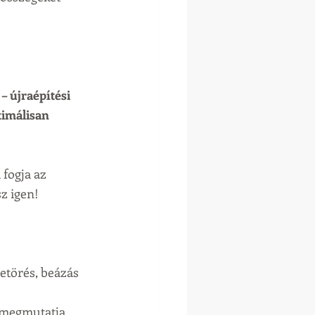
– újraépítési 
ximálisan 
 fogja az 
sz igen!
betörés, beázás 
 megmutatja, 