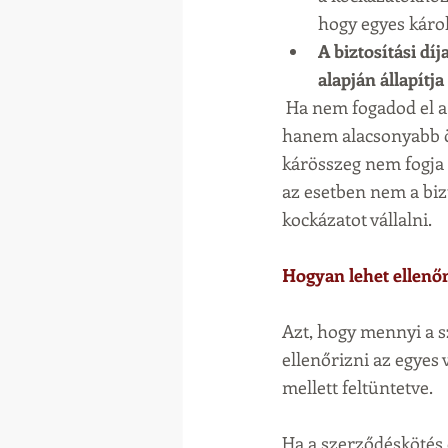
hogy egyes káro
A biztosítási dí
alapján állapítja
 Ha nem fogadod el a megadott adatok alapján kalkulált és megajánlott biztosítási összegeket, 
hanem alacsonyabb ös
kárösszeg nem fogja f
az esetben nem a bizt
kockázatot vállalni.
Hogyan lehet ellenőr
Azt, hogy mennyi a s
ellenőrizni az egyes
mellett feltüntetve.
Ha a szerződéskötés 