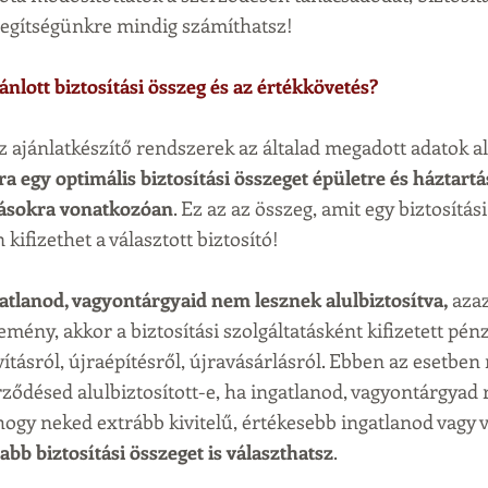
segítségünkre mindig számíthatsz!
nlott biztosítási összeg és az értékkövetés?
 ajánlatkészítő rendszerek az általad megadott adatok al
 egy optimális biztosítási összeget épületre és háztartás
atásokra vonatkozóan
. Ez az az összeg, amit egy biztosítá
ifizethet a választott biztosító!
gatlanod, vagyontárgyaid nem lesznek alulbiztosítva,
 azaz
mény, akkor a biztosítási szolgáltatásként kifizetett pénz
tásról, újraépítésről, újravásárlásról. Ebben az esetben 
rződésed alulbiztosított-e, ha ingatlanod, vagyontárgyad 
 hogy neked extrább kivitelű, értékesebb ingatlanod vagy 
bb biztosítási összeget is választhatsz
.