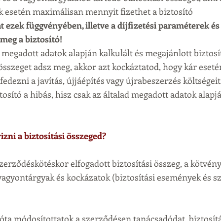
k esetén maximálisan mennyit fizethet a biztosító
jat ezek függvényében, illetve a díjfizetési paraméterek 
 meg a biztosító!
szeget adsz meg, akkor azt kockáztatod, hogy kár esetén 
edezni a javítás, újjáépítés vagy újrabeszerzés költségeit
osító a hibás, hisz csak az általad megadott adatok alapj
izni a biztosítási összeged?
zerződéskötéskor elfogadott biztosítási összeg, a kötvén
 vagyontárgyak és kockázatok (biztosítási események és sz
óta módosítottatok a szerződésen tanácsadódat, biztosítá