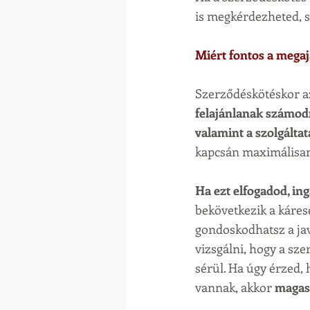
is megkérdezheted, 
Miért fontos a megajá
Szerződéskötéskor az
felajánlanak számodra
valamint a szolgált
kapcsán maximálisan k
Ha ezt elfogadod, in
bekövetkezik a kárese
gondoskodhatsz a javí
vizsgálni, hogy a sze
sérül. Ha úgy érzed,
vannak, akkor 
magasa