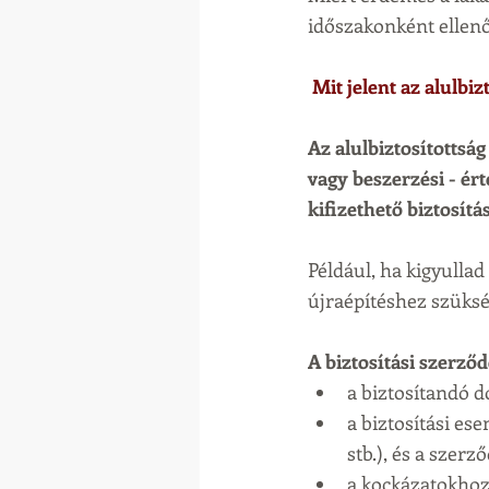
időszakonként ellen
 Mit jelent az alulbiz
Az alulbiztosítottság
vagy beszerzési - ér
kifizethető biztosítás
Például, ha kigyullad 
újraépítéshez szükség
A biztosítási szerző
a biztosítandó do
a biztosítási ese
stb.), és a szer
a kockázatokhoz 