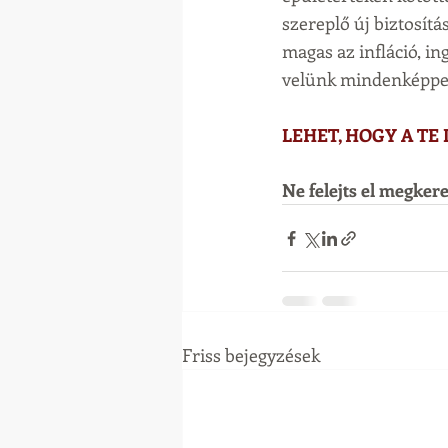
szereplő új biztosítá
magas az infláció, in
velünk mindenképpe
LEHET, HOGY A TE
Ne felejts el megker
Friss bejegyzések