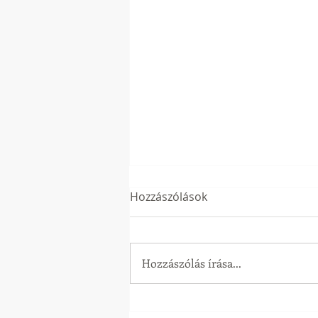
Hozzászólások
Hozzászólás írása...
Mi mindenre jó a casco