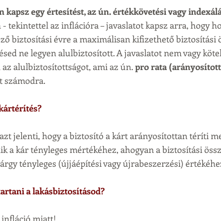
kapsz egy értesítést, az ún. értékkövetési vagy indexálás
- tekintettel az inflációra – javaslatot kapsz arra, hogy
ő biztosítási évre a maximálisan kifizethető biztosítási 
ed ne legyen alulbiztosított. A javaslatot nem vagy kötel
az alulbiztosítottságot, ami az ún.
 pro rata (arányosított
et számodra.
 kártérítés?
azt jelenti, hogy a biztosító a kárt arányosítottan téríti me
ik a kár tényleges mértékéhez, ahogyan a biztosítási össz
rgy tényleges (újjáépítési vagy újrabeszerzési) értékéhez
artani a lakásbiztosításod?
 infláció miatt!