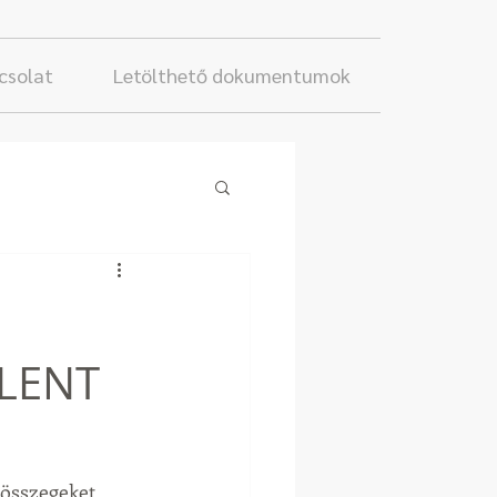
csolat
Letölthető dokumentumok
ELENT
 összegeket 