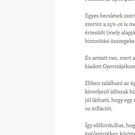
Egyes becslések szer
szerint a 25%-ot is m
értesítőt (mely alapj
biztosítási összegeke
Ez amiatt van, mert a
kiadott Gyorstájékozt
Ebben található az é
következő időszak biz
jól látható, hogy egy
os inflációt.
Így előfordulhat, hog
épületértéken kötött