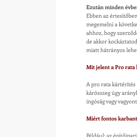
Ezután minden évben 
Ebben az értesítőben 
megemelni a következ
ahhoz, hogy szerződés
de akkor kockáztatod 
miatt hátrányos leh
Mit jelent a Pro rata
A pro rata kártérítés 
kárösszeg úgy arányl
ingóság vagy vagyontá
Miért fontos karbant
Például: az építőipari