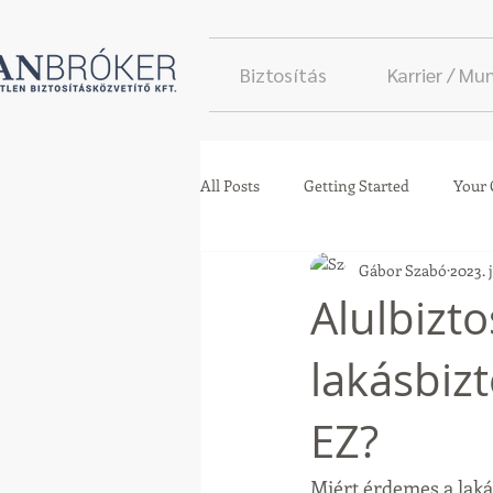
Biztosítás
Karrier / M
All Posts
Getting Started
Your
Gábor Szabó
2023. j
Alulbizto
lakásbiz
EZ?
Miért érdemes a laká