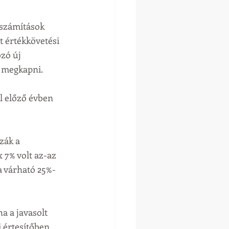
számítások 
t értékkövetési 
zó új 
d megkapni. 
l előző évben 
zák a 
 7% volt az-az 
 a várható 25%-
a a javasolt 
 értesítőben 