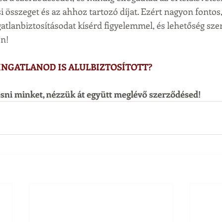
si összeget és az ahhoz tartozó díjat. Ezért nagyon fontos
gatlanbiztosításodat kísérd figyelemmel, és lehetőség sze
n!
 INGATLANOD IS ALULBIZTOSÍTOTT?
esni minket, nézzük át együtt meglévő szerződésed!