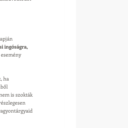
apján 
i ingóságra, 
si esemény 
, ha 
ből 
nem is szokták 
részlegesen 
vagyontárgyaid 