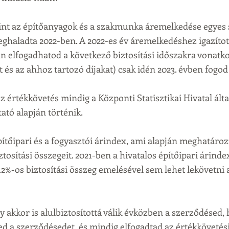
int az építőanyagok és a szakmunka áremelkedése egyes 
eghaladta 2022-ben. A 2022-es év áremelkedéshez igazítot
án elfogadhatod a következő biztosítási időszakra vonatko
t és az ahhoz tartozó díjakat) csak idén 2023. évben fogo
z értékkövetés mindig a Központi Statisztikai Hivatal álta
ató alapján történik.
pítőipari és a fogyasztói árindex, ami alapján meghatároz
tosítási összegeit. 2021-ben a hivatalos építőipari árindex
 12%-os biztosítási összeg emelésével sem lehet lekövetni
y akkor is alulbiztosítottá válik évközben a szerződésed, h
ed a szerződésedet, és mindig elfogadtad az értékkövetési