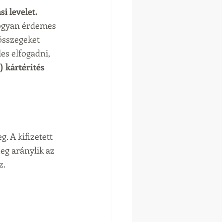
i levelet.
 hogyan érdemes 
összegeket 
es elfogadni, 
) kártérítés
g. A kifizetett 
eg aránylik az 
. 